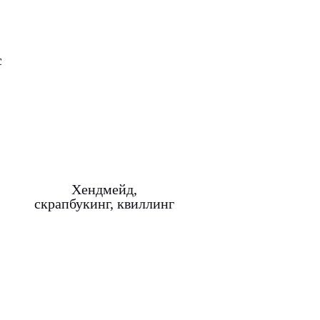
с
Хендмейд,
скрапбукинг, квиллинг