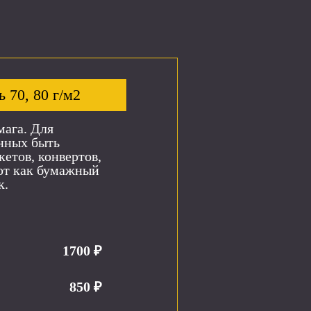
 70, 80 г/м2
мага. Для
анных быть
етов, конвертов,
ют как бумажный
к.
1700 ₽
850 ₽