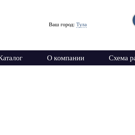
Ваш город:
Тула
Каталог
О компании
Схема р
бумага и пергамент от 120
рямую от производителя в 