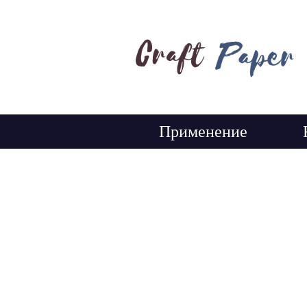
Применение
Крафтовая 
нап